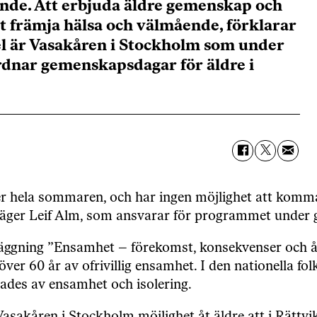
ande. Att erbjuda äldre gemenskap och
t främja hälsa och välmående, förklarar
l är Vasakåren i Stockholm som under
dnar gemenskapsdagar för äldre i
 hela sommaren, och har ingen möjlighet att komma u
 säger Leif Alm, som ansvarar för programmet unde
äggning ”Ensamhet – förekomst, konsekvenser och åt
 över 60 år av ofrivillig ensamhet. I den nationella 
rades av ensamhet och isolering.