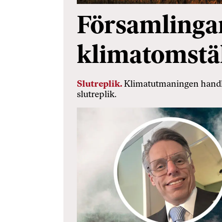
Församlingar
klimatomstä
Slutreplik.
Klimatutmaningen handla
slutreplik.