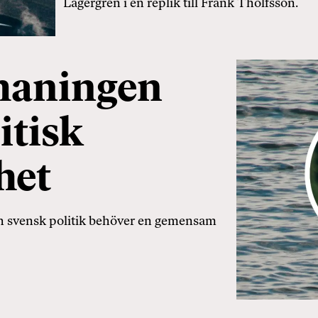
Lagergren i en replik till Frank Tholfsson.
maningen
itisk
het
ch svensk politik behöver en gemensam