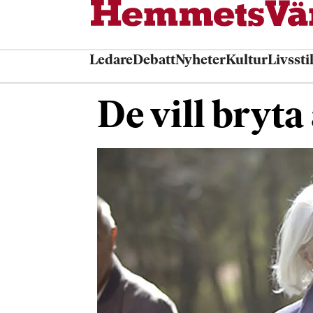
Ledare
Debatt
Nyheter
Kultur
Livssti
De vill bryt