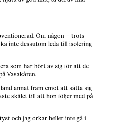
njuta av god mat, ta del av fina
subventionerad. Om någon – trots
a inte dessutom leda till isolering
lera som har hört av sig för att de
 på Vasakåren.
land annat fram emot att sätta sig
e skälet till att hon följer med på
t och jag orkar heller inte gå i