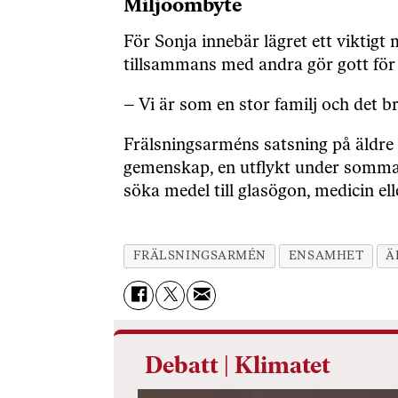
Miljöombyte
För Sonja innebär lägret ett viktig
tillsammans med andra gör gott för 
– Vi är som en stor familj och det br
Frälsningsarméns satsning på äldre 
gemenskap, en utflykt under sommar
söka medel till glasögon, medicin el
FRÄLSNINGSARMÉN
ENSAMHET
Ä
Debatt | Klimatet