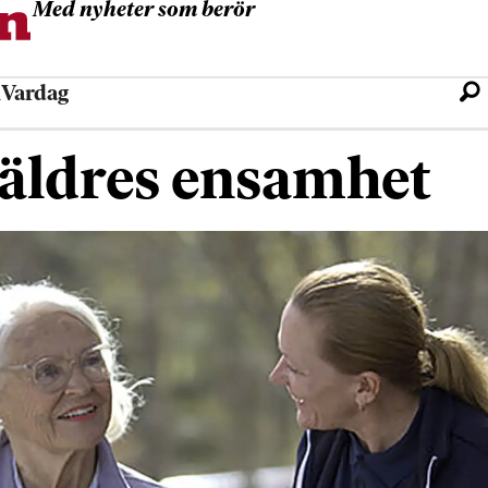
Med nyheter som berör
l
Vardag
a äldres ensamhet