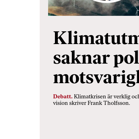
Klimatut
saknar pol
motsvarig
Debatt.
Klimatkrisen är verklig o
vision skriver Frank Tholfsson.