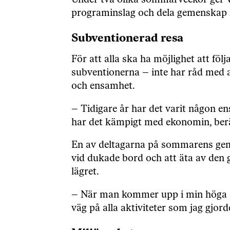
Under två olika sommarveckor ger Vas
programinslag och dela gemenskap 
Subventionerad resa
För att alla ska ha möjlighet att f
subventionerna – inte har råd med av
och ensamhet.
– Tidigare år har det varit någon ens
har det kämpigt med ekonomin, berä
En av deltagarna på sommarens geme
vid dukade bord och att äta av den g
lägret.
– När man kommer upp i min höga åld
väg på alla aktiviteter som jag gjord