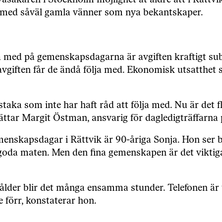
akåren i Stockholm möjlighet åt äldre att i Rättvik 
med såväl gamla vänner som nya bekantskaper.
ölja med på gemenskapsdagarna är avgiften kraftigt 
giften får de ändå följa med. Ekonomisk utsatthet sk
taka som inte har haft råd att följa med. Nu är det f
ttar Margit Östman, ansvarig för dagledigträffarna
nskapsdagar i Rättvik är 90-åriga Sonja. Hon ser b
oda maten. Men den fina gemenskapen är det viktigast
er blir det många ensamma stunder. Telefonen är tys
e förr, konstaterar hon.