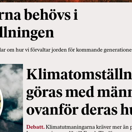
na behövs i
llningen
r om hur vi förvaltar jorden för kommande generationer,
Klimatomställn
göras med männ
ovanför deras 
Debatt.
Klimatutmaningarna kräver mer än po