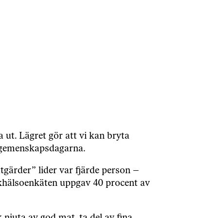
t. Lägret gör att vi kan bryta
r gemenskapsdagarna.
gärder” lider var fjärde person –
folkhälsoenkäten uppgav 40 procent av