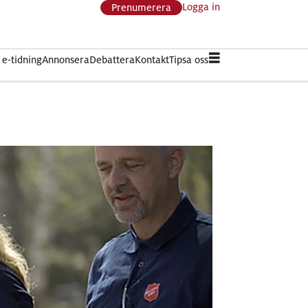
Logga in
Prenumerera
e-tidning
Annonsera
Debattera
Kontakt
Tipsa oss