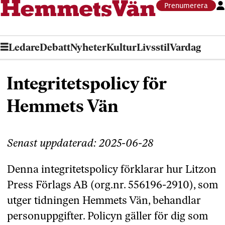
Prenumerera
Ledare
Debatt
Nyheter
Kultur
Livsstil
Vardag
Integritetspolicy
Integritetspolicy för
Hemmets Vän
Senast uppdaterad: 2025-06-28
Denna integritetspolicy förklarar hur Litzon
Press Förlags AB (org.nr. 556196-2910), som
utger tidningen Hemmets Vän, behandlar
personuppgifter. Policyn gäller för dig som