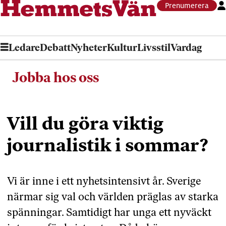
Prenumerera
Ledare
Debatt
Nyheter
Kultur
Livsstil
Vardag
Jobba hos oss
Jobba
hos
Vill du göra viktig
oss
journalistik i sommar?
Vi är inne i ett nyhetsintensivt år. Sverige
närmar sig val och världen präglas av starka
spänningar. Samtidigt har unga ett nyväckt