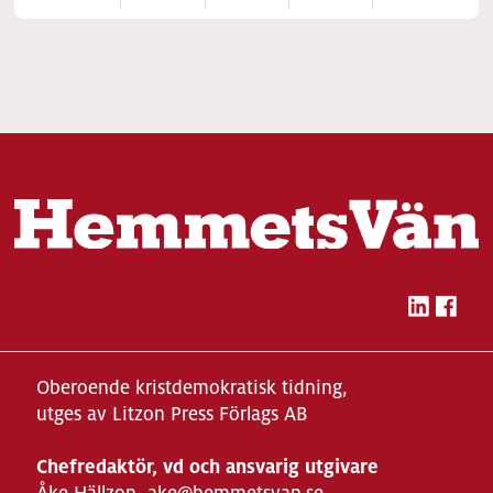
Oberoende kristdemokratisk tidning,
utges av Litzon Press Förlags AB
Chefredaktör, vd och ansvarig utgivare
Åke Hällzon, ake@hemmetsvan.se