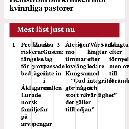
Hemström om kritiken mot
kvinnliga pastorer
Mest läst just nu
Predikant
Åsa
Återigen
”Vår värld
Längta
riskerar
Gustin:
nio
längtar
efter
fängelse
Jag
timmar
efter
förnyel
för grovt
passade
lovsång i
ledare
men ov
bedrägeri
inte in
Kungsan
med
till
–
i
– ”Gud
integritet
föränd
Åklagaren:
mallen
gör något
och
Lurade
stort när
värdighet”
norsk
det gäller
familjefar
tillbedjan”
på
arvspengar