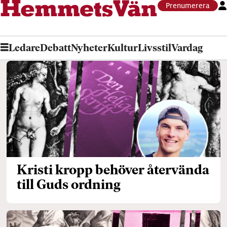
Prenumerera
Ledare
Debatt
Nyheter
Kultur
Livsstil
Vardag
Tag:
kvinnligt
ledarskap
Kristi kropp behöver återvända
till Guds ordning