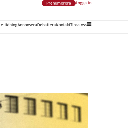
Logga in
Prenumerera
e-tidning
Annonsera
Debattera
Kontakt
Tipsa oss