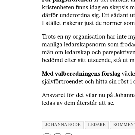
För pingströrelsen
är det särskilt 
kristenheten finns idag en skepsis m
därför underordna sig. Ett sådant u
I stället riskerar just de normer som
Trots en ny organisation har inte my
manliga ledarskapsnorm som froda
män om ledarskap och perspektiven b
bedömd efter sitt utseende, stå ut m
Med valberedningens förslag
väcks
självförtroendet och hitta sin röst i
Ansvaret för det vilar nu på Johann
ledas av dem återstår att se.
JOHANNA BODE
LEDARE
KOMMEN