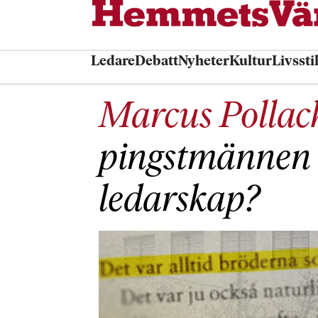
Ledare
Debatt
Nyheter
Kultur
Livssti
Marcus Pollac
pingstmännen k
ledarskap?