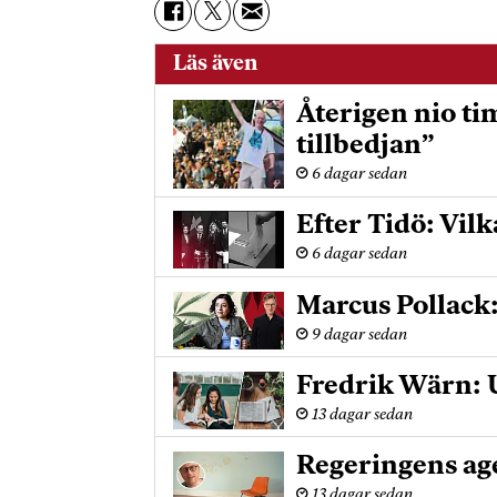
Läs även
Återigen nio ti
tillbedjan”
6 dagar sedan
Efter Tidö: Vilk
6 dagar sedan
Marcus Pollack
9 dagar sedan
Fredrik Wärn: U
13 dagar sedan
Regeringens age
13 dagar sedan