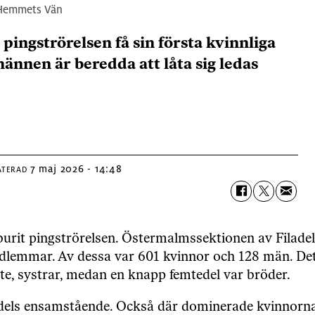
 Hemmets Vän
 pingströrelsen få sin första kvinnliga
nnen är beredda att låta sig ledas
7 maj 2026 - 14:48
ATERAD
urit pingströrelsen. Östermalmssektionen av Filadel
lemmar. Av dessa var 601 kvinnor och 128 män. Det 
te, systrar, medan en knapp femtedel var bröder.
dels ensamstående. Också där dominerade kvinnorna. 