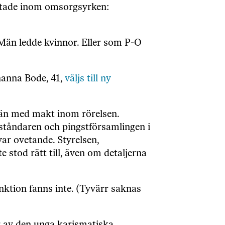
rbetade inom omsorgsyrken:
 Män ledde kvinnor. Eller som P-O
hanna Bode, 41,
väljs till ny
 män med makt inom rörelsen.
eståndaren och pingstförsamlingen i
var ovetande. Styrelsen,
 stod rätt till, även om detaljerna
nktion fanns inte. (Tyvärr saknas