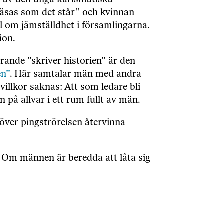
lar av den unga karismatiska
”läsas som det står” och kvinnan
l om jämställdhet i församlingarna.
ion.
rande ”skriver historien” är den
en”
. Här samtalar män med andra
illkor saknas: Att som ledare bli
 på allvar i ett rum fullt av män.
över pingströrelsen återvinna
.
. Om männen är beredda att låta sig