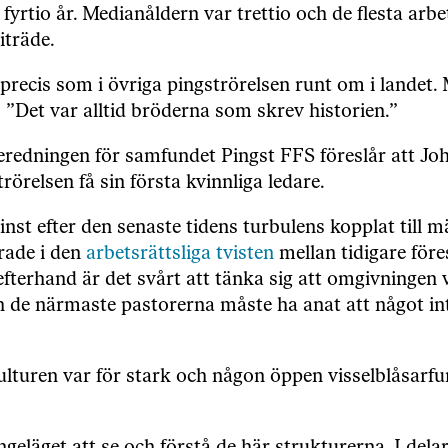
 fyrtio år. Medianåldern var trettio och de flesta a
iträde.
precis som i övriga pingströrelsen runt om i landet.
: ”Det var alltid bröderna som skrev historien.”
eredningen för samfundet Pingst FFS föreslår att Jo
trörelsen få sin första kvinnliga ledare.
inst efter den senaste tidens turbulens kopplat till
rade i den
arbetsrättsliga tvisten
mellan tidigare för
 efterhand är det svårt att tänka sig att omgivningen 
 de närmaste pastorerna måste ha anat att något inte
lturen var för stark och någon öppen visselblåsarfu