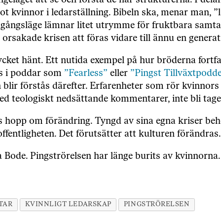
angeläget att se och förstå de här strukturerna. I de
ot kvinnor i ledarställning. Bibeln ska, menar man, 
tgångsläge lämnar litet utrymme för fruktbara samta
 orsakade krisen att föras vidare till ännu en generat
cket hänt. Ett nutida exempel på hur bröderna fortfa
s i poddar som
”Fearless”
eller
”Pingst Tillväxtpodd
lir förstås därefter. Erfarenheter som rör kvinnors v
ed teologiskt nedsättande kommentarer, inte bli tagen
 hopp om förändring. Tyngd av sina egna kriser beh
 offentligheten. Det förutsätter att kulturen förändras
a Bode. Pingströrelsen har länge burits av kvinnorna
TAR
KVINNLIGT LEDARSKAP
PINGSTRÖRELSEN