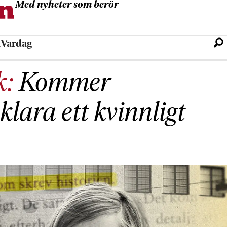
Med nyheter som berör
l
Vardag
k:
Kommer
lara ett kvinnligt