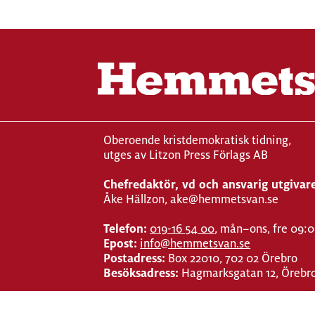
Oberoende kristdemokratisk tidning,
utges av Litzon Press Förlags AB
Chefredaktör, vd och ansvarig utgivar
Åke Hällzon, ake@hemmetsvan.se
Telefon:
019-16 54 00
, mån–ons, fre 09:
Epost:
info@hemmetsvan.se
Postadress:
Box 22010, 702 02 Örebro
Besöksadress:
Hagmarksgatan 12, Örebr