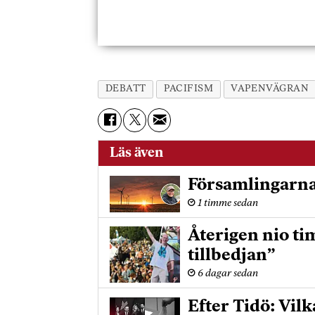
DEBATT
PACIFISM
VAPENVÄGRAN
Läs även
Församlingarna
1 timme sedan
Återigen nio ti
tillbedjan”
6 dagar sedan
Efter Tidö: Vilk