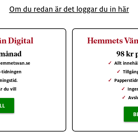
Om du redan är det loggar du in här
n Digital
Hemmets Vän 
 månad
98 kr
 hemmetsvan.se
✓
Allt inneh
 e-tidningen
✓
Tillgån
ningstid.
✓
Papperstid
r du vill
✓
Inge
✓
Avsl
LL
B