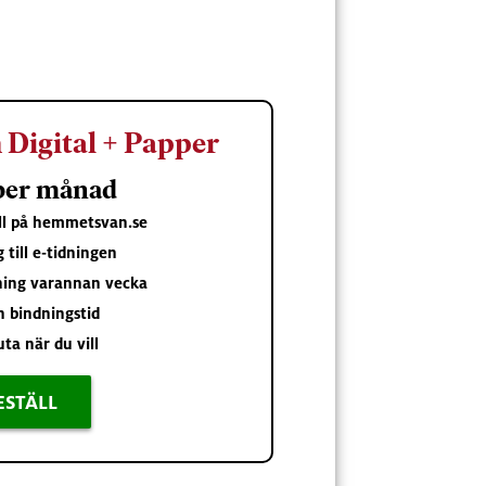
Digital + Papper
 per månad
åll på hemmetsvan.se
g till e-tidningen
ning varannan vecka
n bindningstid
uta när du vill
ESTÄLL