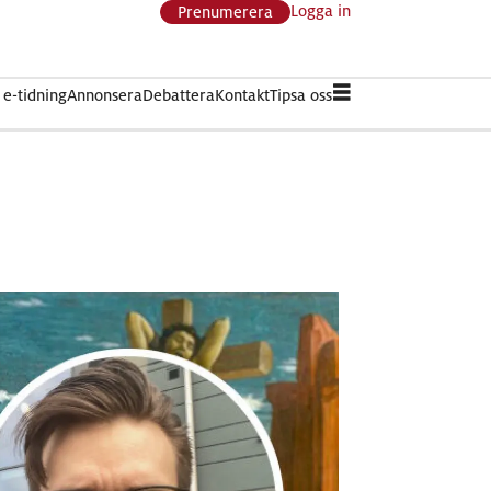
Logga in
Prenumerera
e-tidning
Annonsera
Debattera
Kontakt
Tipsa oss