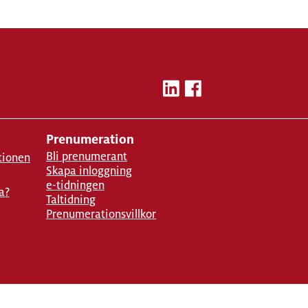
Prenumeration
Bli prenumerant
tionen
Skapa inloggning
e-tidningen
a?
Taltidning
Prenumerationsvillkor