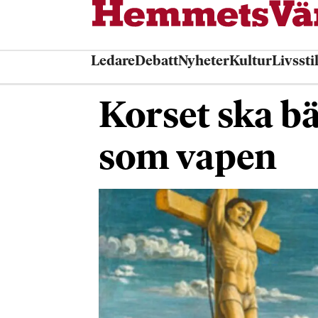
Ledare
Debatt
Nyheter
Kultur
Livssti
Korset ska bä
som vapen