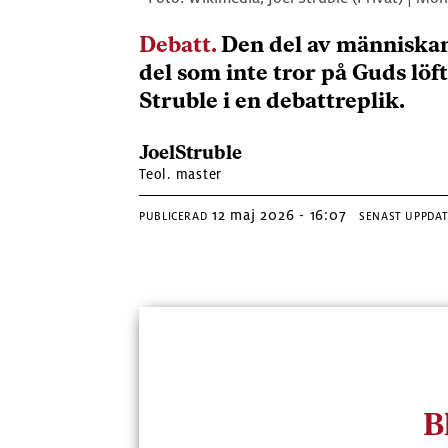
Debatt
.
Den del av människan 
del som inte tror på Guds löf
Struble i en debattreplik.
Joel
Struble
Teol. master
12 maj 2026 - 16:07
PUBLICERAD
SENAST UPPDA
B