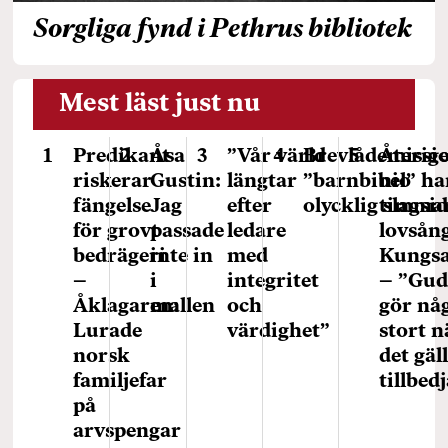
Sorgliga fynd i Pethrus bibliotek
Mest läst just nu
Predikant
Åsa
”Vår värld
Brevlådemissi
Återig
riskerar
Gustin:
längtar
”barnbibel” ha
nio
fängelse
Jag
efter
olycklig slagsi
timma
för grovt
passade
ledare
lovsång
bedrägeri
inte in
med
Kungs
–
i
integritet
– ”Gu
Åklagaren:
mallen
och
gör nå
Lurade
värdighet”
stort n
norsk
det gäl
familjefar
tillbed
på
arvspengar