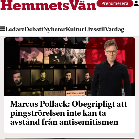
Prenumerera
Ledare
Debatt
Nyheter
Kultur
Livsstil
Vardag
Tag:
lewi
pethrus
Marcus Pollack: Obegripligt att
pingströrelsen inte kan ta
avstånd från antisemitismen