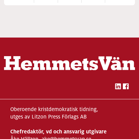
Oberoende kristdemokratisk tidning,
utges av Litzon Press Förlags AB
Chefredaktör, vd och ansvarig utgivare
Åke Hällzon, ake@hemmetsvan.se