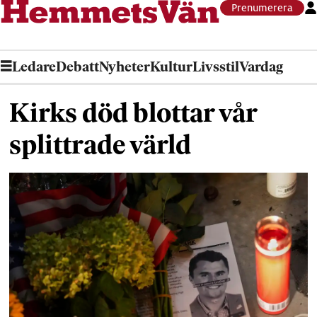
Prenumerera
Ledare
Debatt
Nyheter
Kultur
Livsstil
Vardag
Kirks död blottar vår
splittrade värld