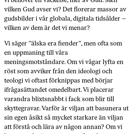
vi behöver en väckelse, mer av Gud. Men
vilken Gud avser vi? Det florerar massor av
gudsbilder i vår globala, digitala tidsålder –
vilken av dem är det vi menar?
Vi säger ”älska era fiender”, men ofta som
en uppmaning till våra
meningsmotståndare. Om vi vågar lyfta en
röst som avviker från den ideologi och
teologi vi oftast förknippas med börjar
ifrågasättandet omedelbart. Vi placerar
varandra blixtsnabbt i fack som blir till
skyttegravar. Varför är viljan att basunera ut
sin egen åsikt så mycket starkare än viljan
att förstå och lära av någon annan? Om vi