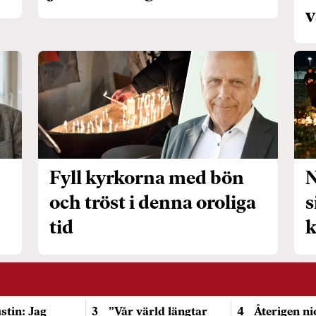
v
Fyll kyrkorna med bön
N
och tröst i denna oroliga
s
tid
k
stin: Jag
”Vår värld längtar
Återigen n