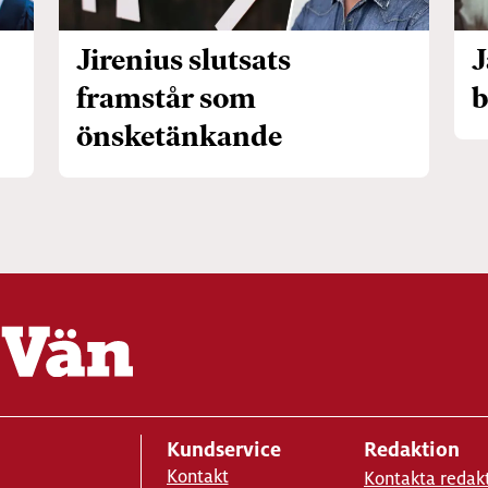
Jirenius slutsats
J
framstår som
b
önsketänkande
Kundservice
Redaktion
Kontakt
Kontakta redak