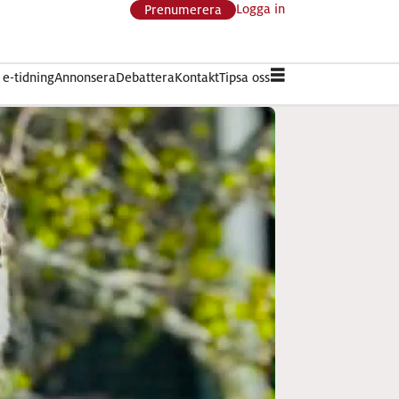
Logga in
Prenumerera
e-tidning
Annonsera
Debattera
Kontakt
Tipsa oss