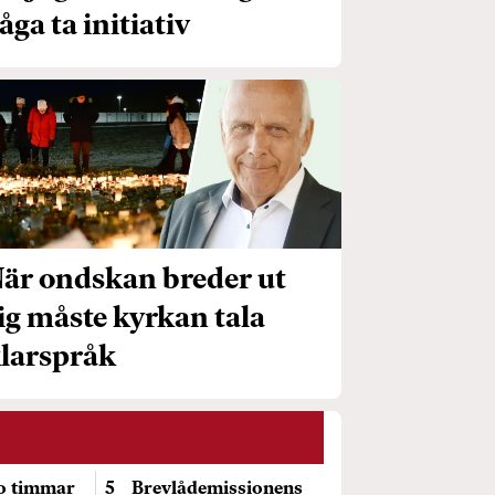
åga ta initiativ
är ondskan breder ut
ig måste kyrkan tala
larspråk
io timmar
Brevlådemissionens