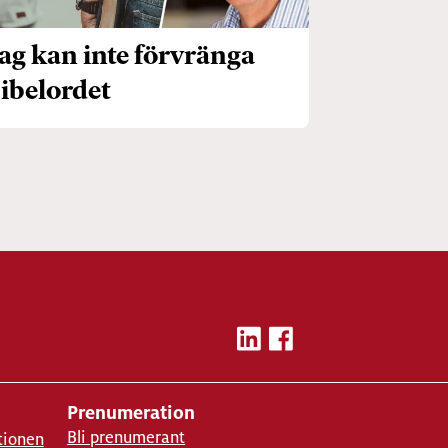
ag kan inte förvränga
ibelordet
Prenumeration
Bli prenumerant
tionen