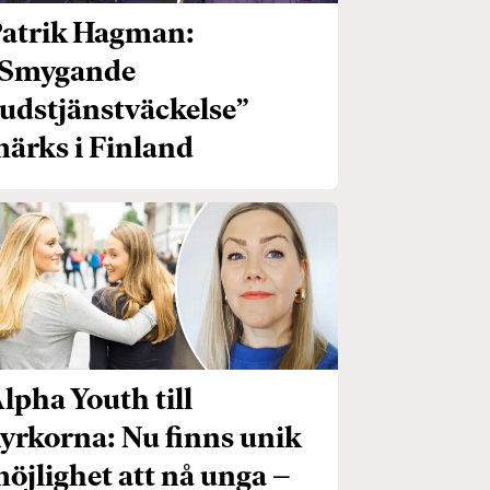
atrik Hagman:
Smygande
udstjänstväckelse”
ärks i Finland
lpha Youth till
yrkorna: Nu finns unik
öjlighet att nå unga –