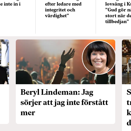
 inte in i
efter ledare med
lovsång i 
integritet och
”Gud gör n
värdighet”
stort när de
tillbedjan”
Beryl Lindeman: Jag
S
sörjer att jag inte förstått
t
mer
k
d