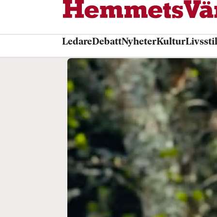
Ledare
Debatt
Nyheter
Kultur
Livssti
Tag:
kyrkan