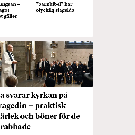
Kungsan –
”barnbibel” har
ågot
olycklig slagsida
t gäller
å svarar kyrkan på
ragedin – praktisk
ärlek och böner för de
rabbade