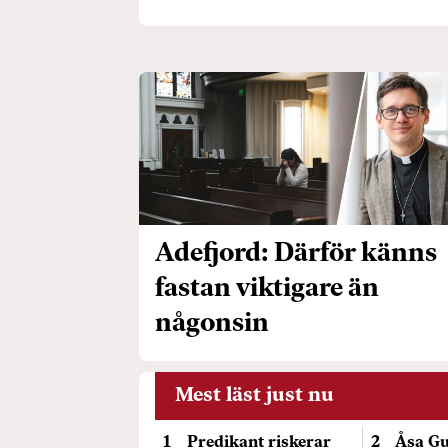
Adefjord: Därför känns
fastan viktigare än
någonsin
Mest läst just nu
Predikant riskerar
Åsa Gu