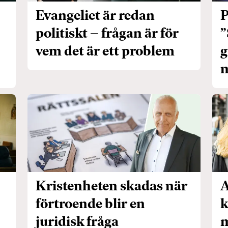
Evangeliet är redan
P
politiskt – frågan är för
”
vem det är ett problem
g
m
Kristenheten skadas när
A
förtroende blir en
k
juridisk fråga
m