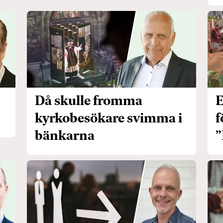
Då skulle fromma
E
kyrkobesökare svimma i
f
bänkarna
”