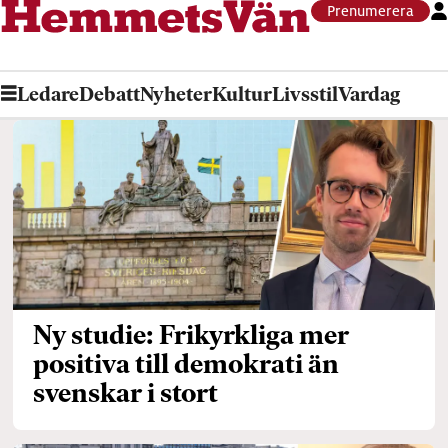
Prenumerera
Ledare
Debatt
Nyheter
Kultur
Livsstil
Vardag
Tag:
demokrati
Ny studie: Frikyrkliga mer
positiva till demokrati än
svenskar i stort