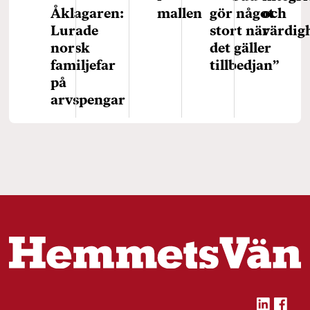
Åklagaren:
mallen
gör något
och
Lurade
stort när
värdig
norsk
det gäller
familjefar
tillbedjan”
på
arvspengar