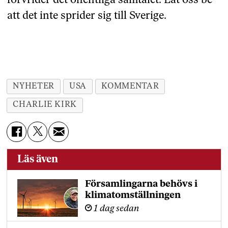
förvrider det offentliga samtalet. Låt oss be
att det inte sprider sig till Sverige.
SDG
NYHETER
USA
KOMMENTAR
CHARLIE KIRK
Läs även
Församlingarna behövs i
klimatomställningen
1 dag sedan