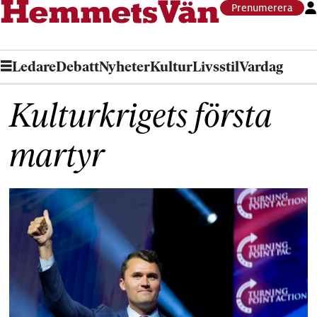
Prenumerera
Ledare
Debatt
Nyheter
Kultur
Livsstil
Vardag
Kulturkrigets första
martyr