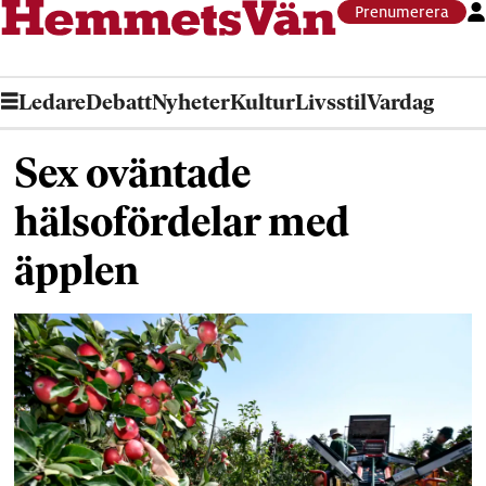
Prenumerera
Ledare
Debatt
Nyheter
Kultur
Livsstil
Vardag
Sex oväntade
hälsofördelar med
äpplen