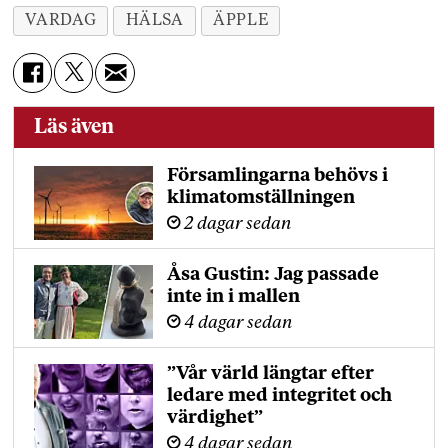
VARDAG
HÄLSA
ÄPPLE
Läs även
Församlingarna behövs i
klimatomställningen
2 dagar sedan
Åsa Gustin: Jag passade
inte in i mallen
4 dagar sedan
”Vår värld längtar efter
ledare med integritet och
värdighet”
4 dagar sedan