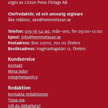
utges av Litzon Press Förlags AB
Chefredaktör, vd och ansvarig utgivare
Åke Hällzon, ake@hemmetsvan.se
Telefon:
019-16 54 00
, mån–ons, fre 09:00–12:00
Epost:
info@hemmetsvan.se
Postadress:
Box 22010, 702 02 Örebro
Besöksadress:
Hagmarksgatan 12, Örebro
Kundservice
Kontakt
Mina sidor
Integritetspolicy
Redaktion
Kontakta redaktionen
Tipsa oss
Vill du debattera?