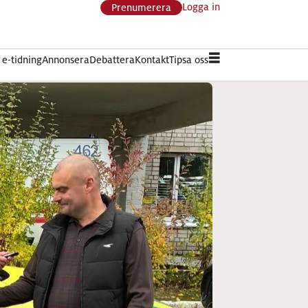
Logga in
Prenumerera
e-tidning
Annonsera
Debattera
Kontakt
Tipsa oss