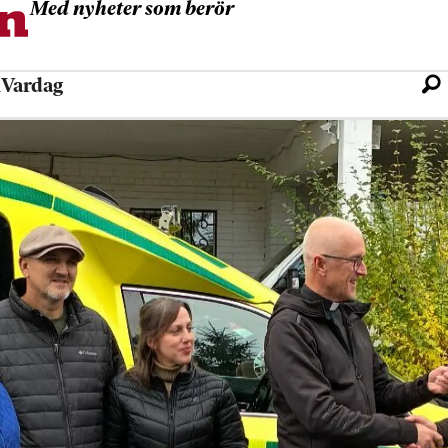
Med nyheter som berör
l
Vardag