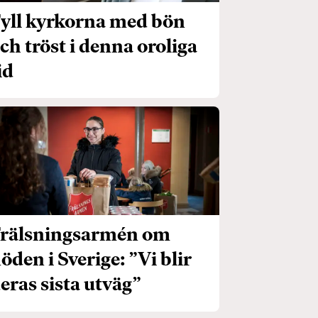
yll kyrkorna med bön
ch tröst i denna oroliga
id
rälsningsarmén om
öden i Sverige: ”Vi blir
eras sista utväg”