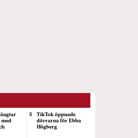
längtar
TikTok öppnade
e med
dörrarna för Ebba
och
Högberg