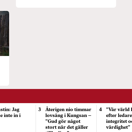
stin: Jag
Återigen nio timmar
”Vår värld 
 inte in i
lovsång i Kungsan –
efter ledar
”Gud gör något
integritet 
stort när det gäller
värdighet”