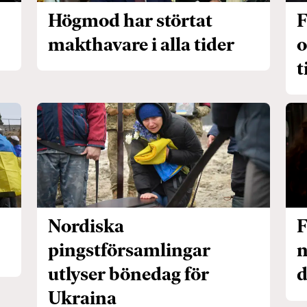
Högmod har störtat
F
makthavare i alla tider
o
t
Nordiska
F
pingstförsamlingar
n
utlyser bönedag för
d
Ukraina