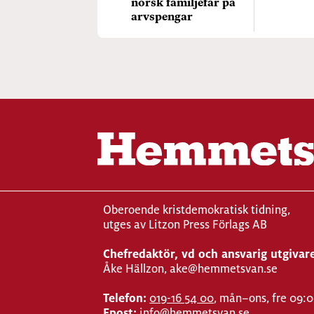
norsk familjefar på
arvspengar
Oberoende kristdemokratisk tidning,
utges av Litzon Press Förlags AB
Chefredaktör, vd och ansvarig utgivar
Åke Hällzon, ake@hemmetsvan.se
Telefon:
019-16 54 00
, mån–ons, fre 09:
Epost:
info@hemmetsvan.se