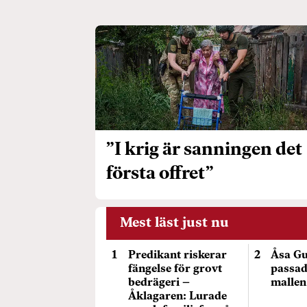
”I krig är sanningen det
första offret”
Mest läst just nu
Predikant riskerar
Åsa Gu
fängelse för grovt
passade
bedrägeri –
mallen
Åklagaren: Lurade