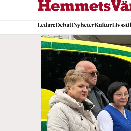
Ledare
Debatt
Nyheter
Kultur
Livssti
Tag:
ukraina