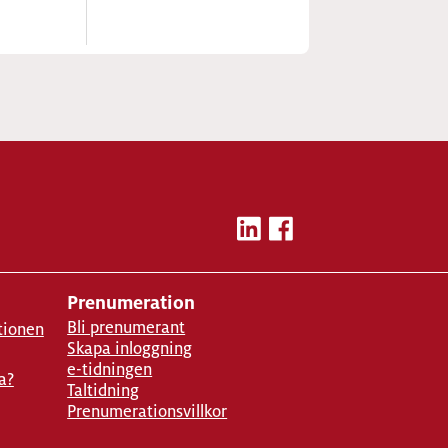
Prenumeration
Bli prenumerant
tionen
Skapa inloggning
e-tidningen
a?
Taltidning
Prenumerationsvillkor