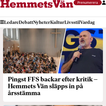
Prenumerera
Ledare
Debatt
Nyheter
Kultur
Livsstil
Vardag
Tag:
pelle
hörnmark
Pingst FFS backar efter kritik –
Hemmets Vän släpps in på
årsstämma