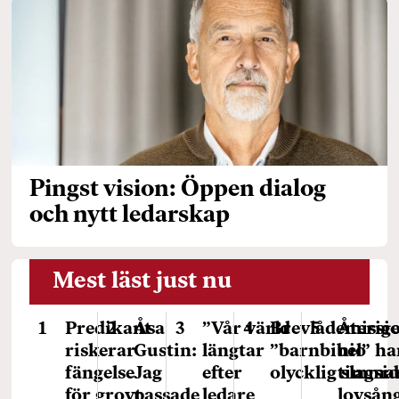
Pingst vision: Öppen dialog
och nytt ledarskap
Mest läst just nu
Predikant
Åsa
”Vår värld
Brevlådemissi
Återig
riskerar
Gustin:
längtar
”barnbibel” ha
nio
fängelse
Jag
efter
olycklig slagsi
timma
för grovt
passade
ledare
lovsång