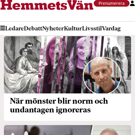
Prenumerera
Ledare
Debatt
Nyheter
Kultur
Livsstil
Vardag
Tag:
bibeltolkning
När mönster blir norm och
undantagen ignoreras