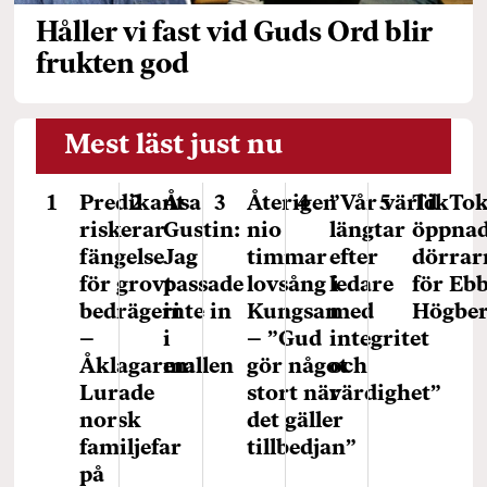
Håller vi fast vid Guds Ord blir
frukten god
Mest läst just nu
Predikant
Åsa
Återigen
”Vår värld
TikTo
riskerar
Gustin:
nio
längtar
öppna
fängelse
Jag
timmar
efter
dörrar
för grovt
passade
lovsång i
ledare
för Eb
bedrägeri
inte in
Kungsan
med
Högbe
–
i
– ”Gud
integritet
Åklagaren:
mallen
gör något
och
Lurade
stort när
värdighet”
norsk
det gäller
familjefar
tillbedjan”
på