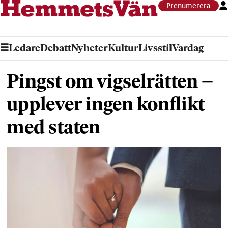
Prenumerera
Ledare
Debatt
Nyheter
Kultur
Livsstil
Vardag
Pingst om vigselrätten –
upplever ingen konflikt
med staten