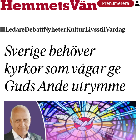
Prenumerera
Ledare
Debatt
Nyheter
Kultur
Livsstil
Vardag
Sverige behöver
kyrkor som vågar ge
Guds Ande utrymme