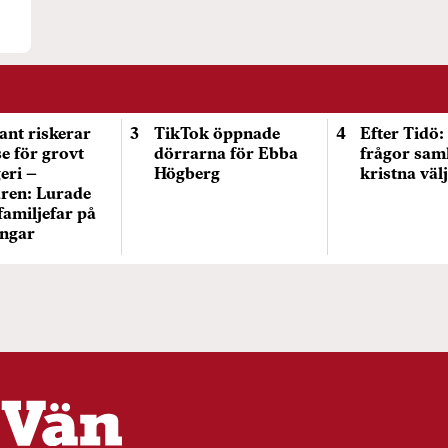
ant riskerar
TikTok öppnade
Efter Tidö:
se för grovt
dörrarna för Ebba
frågor sam
eri –
Högberg
kristna väl
ren: Lurade
familjefar på
ngar