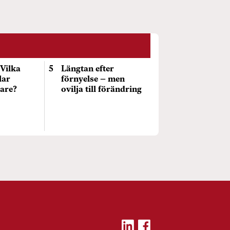
 Vilka
Längtan efter
lar
förnyelse – men
jare?
ovilja till förändring