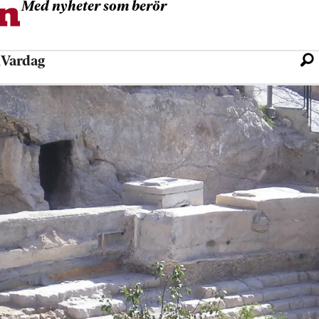
Med nyheter som berör
l
Vardag