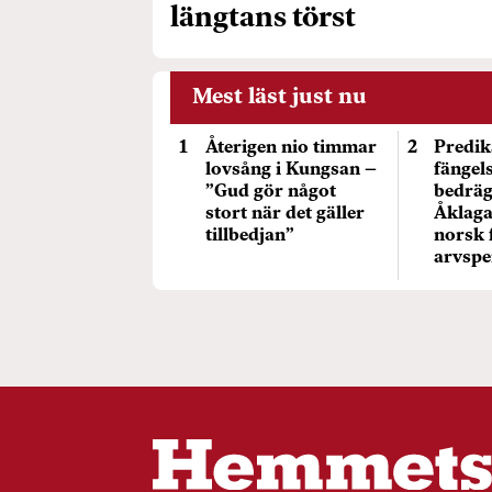
längtans törst
Mest läst just nu
Återigen nio timmar
Predik
lovsång i Kungsan –
fängel
”Gud gör något
bedräg
stort när det gäller
Åklaga
tillbedjan”
norsk 
arvspe