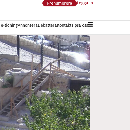
Logga in
Prenumerera
e-tidning
Annonsera
Debattera
Kontakt
Tipsa oss