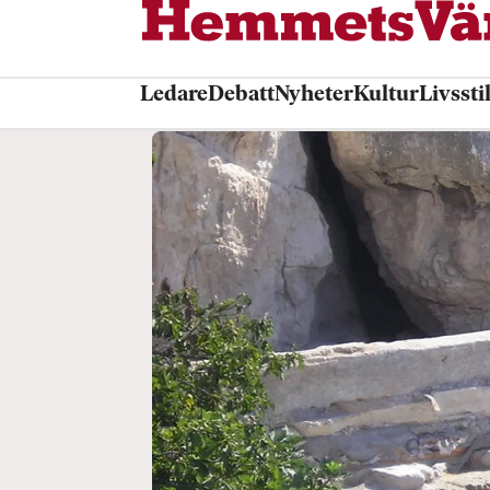
Ledare
Debatt
Nyheter
Kultur
Livssti
Tag:
törst