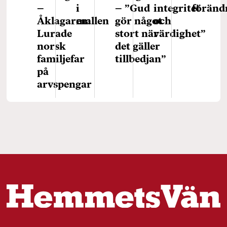
–
i
– ”Gud
integritet
föränd
Åklagaren:
mallen
gör något
och
Lurade
stort när
värdighet”
norsk
det gäller
familjefar
tillbedjan”
på
arvspengar