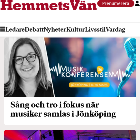
Prenumerera
Ledare
Debatt
Nyheter
Kultur
Livsstil
Vardag
Tag:
jönköping
Sång och tro i fokus när
musiker samlas i Jönköping