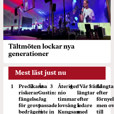
Tältmöten lockar nya
generationer
Mest läst just nu
Predikant
Åsa
Återigen
”Vår värld
Längta
riskerar
Gustin:
nio
längtar
efter
fängelse
Jag
timmar
efter
förnyel
för grovt
passade
lovsång i
ledare
men ov
bedrägeri
inte in
Kungsan
med
till