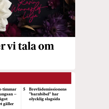
r vi tala om
io timmar
Brevlådemissionens
Kungsan –
”barnbibel” har
ågot
olycklig slagsida
t gäller