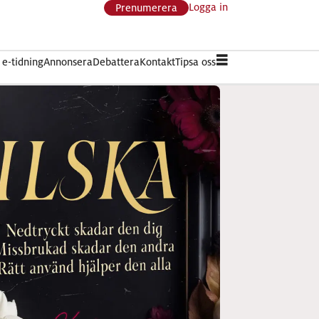
Logga in
Prenumerera
e-tidning
Annonsera
Debattera
Kontakt
Tipsa oss