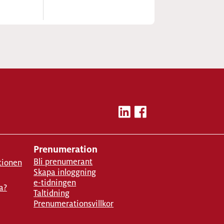
Prenumeration
Bli prenumerant
tionen
Skapa inloggning
e-tidningen
a?
Taltidning
Prenumerationsvillkor