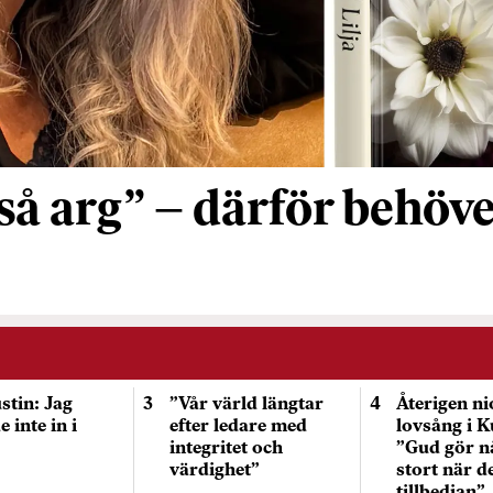
så arg” – därför behöve
stin: Jag
”Vår värld längtar
Återigen n
 inte in i
efter ledare med
lovsång i 
integritet och
”Gud gör n
värdighet”
stort när de