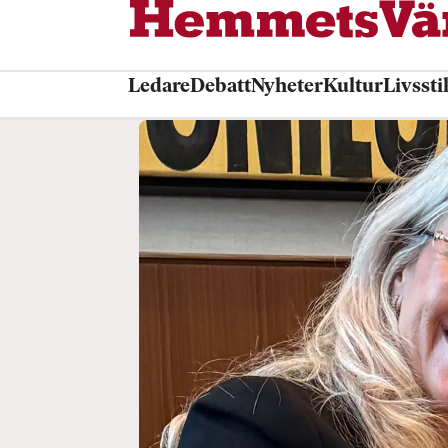
Ledare
Debatt
Nyheter
Kultur
Livssti
Tag:
ilska