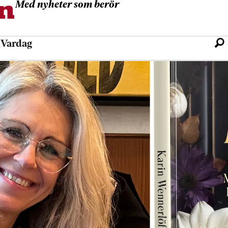
Med nyheter som berör
l
Vardag