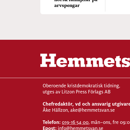
norsk familjefar på
arvspengar
Oberoende kristdemokratisk tidning,
utges av Litzon Press Förlags AB
Chefredaktör, vd och ansvarig utgivar
Åke Hällzon, ake@hemmetsvan.se
Telefon:
019-16 54 00
, mån–ons, fre 09:
Epost:
info@hemmetsvan.se