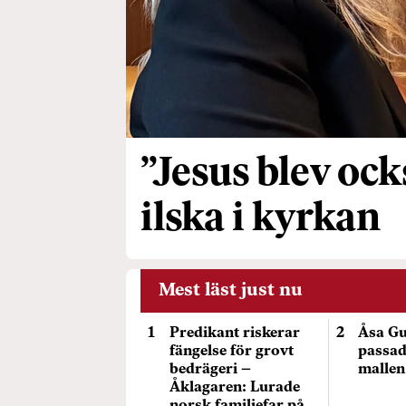
”Jesus blev ock
ilska i kyrkan
Mest läst just nu
Predikant riskerar
Åsa Gu
fängelse för grovt
passade
bedrägeri –
mallen
Åklagaren: Lurade