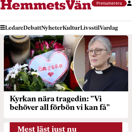
Prenumerera
Ledare
Debatt
Nyheter
Kultur
Livsstil
Vardag
Tag:
anna-
lena
evehäll
Kyrkan nära tragedin: ”Vi
behöver all förbön vi kan få”
Mest läst just nu