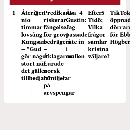
Återigen
Predikant
Åsa
Efter
TikTo
nio
riskerar
Gustin:
Tidö:
öppna
timmar
fängelse
Jag
Vilka
dörrar
lovsång i
för grovt
passade
frågor
för Eb
Kungsan
bedrägeri
inte in
samlar
Högbe
– ”Gud
–
i
kristna
gör något
Åklagaren:
mallen
väljare?
stort när
Lurade
det gäller
norsk
tillbedjan”
familjefar
på
arvspengar