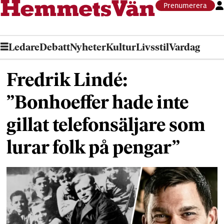
Prenumerera
Ledare
Debatt
Nyheter
Kultur
Livsstil
Vardag
Fredrik Lindé:
”Bonhoeffer hade inte
gillat telefonsäljare som
lurar folk på pengar”