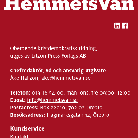
Oberoende kristdemokratisk tidning,
utges av Litzon Press Förlags AB
Chefredaktör, vd och ansvarig utgivare
Åke Hällzon, ake@hemmetsvan.se
Telefon:
019-16 54 00
, mån–ons, fre 09:00–12:00
Epost:
info@hemmetsvan.se
Postadress:
Box 22010, 702 02 Örebro
Besöksadress:
Hagmarksgatan 12, Örebro
Kundservice
Kontakt