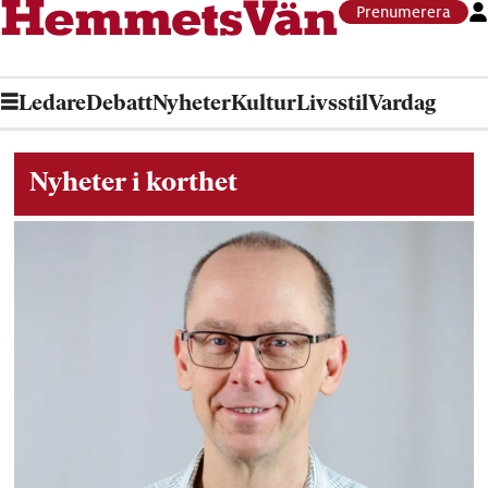
Prenumerera
Ledare
Debatt
Nyheter
Kultur
Livsstil
Vardag
Nyheter i korthet