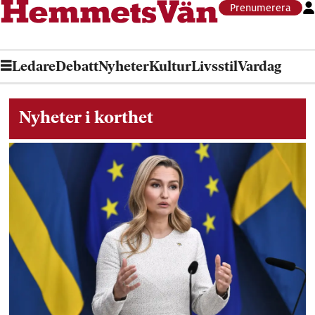
Prenumerera
Ledare
Debatt
Nyheter
Kultur
Livsstil
Vardag
Nyheter i korthet