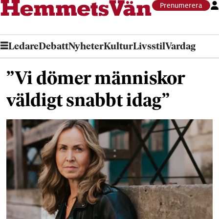
Prenumerera
Ledare
Debatt
Nyheter
Kultur
Livsstil
Vardag
”Vi dömer människor
väldigt snabbt idag”