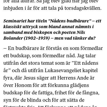
för alla åldrar. Så jag blev glad när jag blev
inbjuden i år för att tala på torsdagskvällen.
Seminariet har titeln ”Nådens budbärare” – ett
klassiskt uttryck som bland annat nämnts i
samband med biskopen och poeten Nils
Bolander (1902–1959) – men vad tänker du?
– En budbärare är förstås en som förmedlar
ett budskap, som förmedlar nåd. Jag talar
utifrån det stora temat som är ”Ett nådens
år” och då utifrån Lukasevangeliet kapitel
fyra, där Jesus säger att Herrens Ande är
över Honom för att förkunna glädjens
budskap för de fattiga, frihet för de fångna,
syn för de blinda och för att sätta de