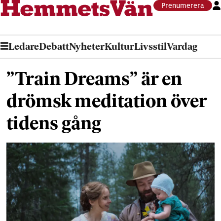
Prenumerera
Ledare
Debatt
Nyheter
Kultur
Livsstil
Vardag
”Train Dreams” är en
drömsk meditation över
tidens gång