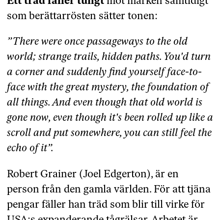
Ett träd faller tungt
mot marken samtidigt
Medverkande:
Joel Edgerton, Clifton Collins
som berättarrösten sätter tonen:
Jr., Felicity Jones
Genre:
Drama
”There were once passageways to the old
world; strange trails, hidden paths. You'd turn
Språk:
Engelska
a corner and suddenly find yourself face-to-
Speltid:
1 h 42 min
face with the great mystery, the foundation of
all things. And even though that old world is
Åldersgräns:
Från 11 år
gone now, even though it's been rolled up like a
Se om du:
gillar lågmälda filmer som rör dig
scroll and put somewhere, you can still feel the
till tårar
echo of it”.
Undvik om du:
ogillar lågmälda filmer som rör
dig till tårar
Robert Grainer (Joel Edgerton), är en
person från den gamla världen. För att tjäna
pengar fäller han träd som blir till virke för