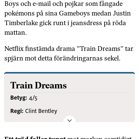
Boys och e-mail och pojkar som fångade
pokémons på sina Gameboys medan Justin
Timberlake gick runt i jeansdress på röda
mattan.
Netflix finstämda drama ”Train Dreams” tar
spjärn mot detta förändringarnas sekel.
Train Dreams
Betyg:
4/5
Regi:
Clint Bentley
Manus:
Clint Bentley, Greg Kwedar, Denis
Johnson