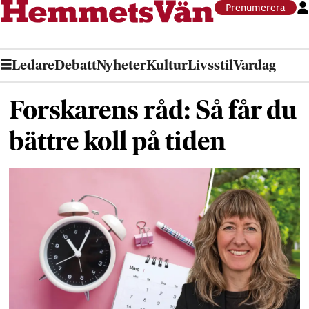
Prenumerera
Ledare
Debatt
Nyheter
Kultur
Livsstil
Vardag
Forskarens råd: Så får du
bättre koll på tiden