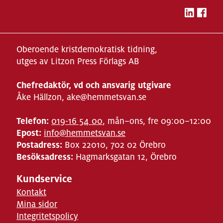
Oberoende kristdemokratisk tidning,
utges av Litzon Press Förlags AB
Chefredaktör, vd och ansvarig utgivare
Åke Hällzon, ake@hemmetsvan.se
Telefon:
019-16 54 00
, mån–ons, fre 09:00–12:00
Epost:
info@hemmetsvan.se
Postadress:
Box 22010, 702 02 Örebro
Besöksadress:
Hagmarksgatan 12, Örebro
Kundservice
Kontakt
Mina sidor
Integritetspolicy