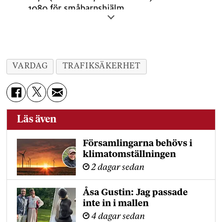
1080 för småbarnshjälm.
Rätt passform:
Hjälmen ska sitta stadigt
och bekvämt utan att kunna glida bakåt eller
falla av.
VARDAG
TRAFIKSÄKERHET
Täck huvudet:
Den ska täcka panna, hjässa
och bakhuvud.
Justerbara remmar:
Hakbandet ska
vara enkelt att knäppa och justera.
Läs även
Byt vid skada:
En hjälm som fått en kraftig
Församlingarna behövs i
stöt bör bytas ut.
klimatomställningen
2 dagar sedan
Prova innan köp:
Hjälmen ska
kännas bekväm och stabil, annars finns risk
Åsa Gustin: Jag passade
att den inte används.
inte in i mallen
4 dagar sedan
Källa:
NTF