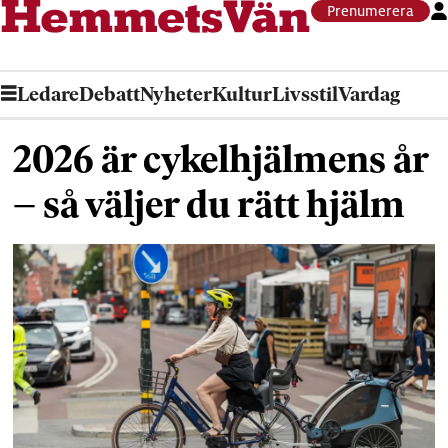
Prenumerera
Ledare
Debatt
Nyheter
Kultur
Livsstil
Vardag
2026 är cykelhjälmens år
– så väljer du rätt hjälm