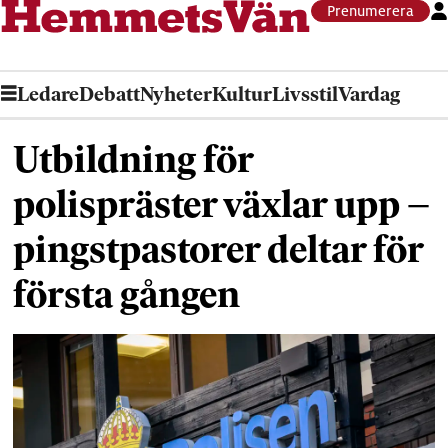
Prenumerera
Ledare
Debatt
Nyheter
Kultur
Livsstil
Vardag
Utbildning för
polispräster växlar upp –
pingstpastorer deltar för
första gången