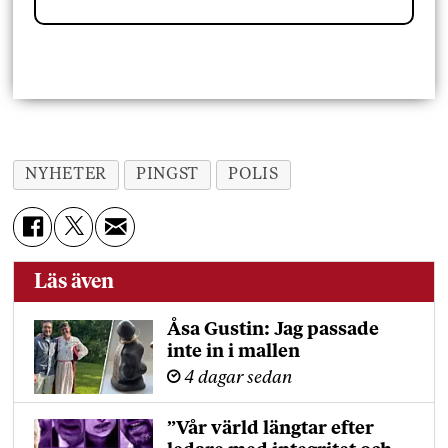
NYHETER
PINGST
POLIS
Läs även
Åsa Gustin: Jag passade
inte in i mallen
4 dagar sedan
”Vår värld längtar efter