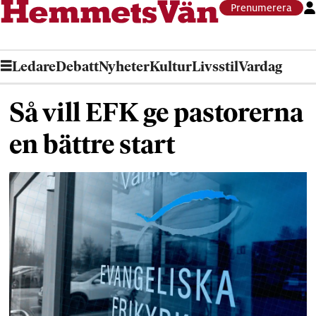
Prenumerera
Ledare
Debatt
Nyheter
Kultur
Livsstil
Vardag
Så vill EFK ge pastorerna
en bättre start