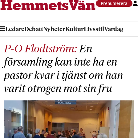
Prenumerera
Ledare
Debatt
Nyheter
Kultur
Livsstil
Vardag
P-O Flodtström:
En
församling kan inte ha en
pastor kvar i tjänst om han
varit otrogen mot sin fru