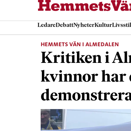
Ledare
Debatt
Nyheter
Kultur
Livssti
HEMMETS VÄN I ALMEDALEN
Kritiken i A
kvinnor har 
demonstrer