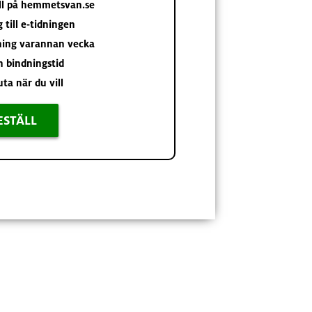
åll på hemmetsvan.se
g till e-tidningen
ning varannan vecka
n bindningstid
uta när du vill
ESTÄLL