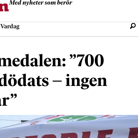
Med nyheter som berör
l
Vardag
lmedalen: ”700
dödats – ingen
ar”