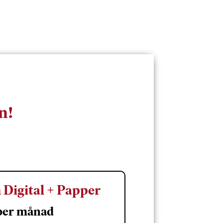
n!
Digital + Papper
 per månad