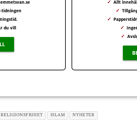
 hemmetsvan.se
✓
Allt inneh
 e-tidningen
✓
Tillgån
ningstid.
✓
Papperstid
r du vill
✓
Inge
✓
Avsl
LL
B
RELIGIONSFRIHET
ISLAM
NYHETER