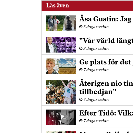
Läs även
Åsa Gustin: Jag 
3 dagar sedan
”Vår värld läng
3 dagar sedan
Ge plats för det
7 dagar sedan
Återigen nio ti
tillbedjan”
7 dagar sedan
Efter Tidö: Vilk
7 dagar sedan