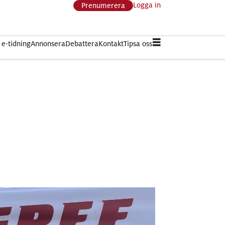
Logga in
Prenumerera
e-tidning
Annonsera
Debattera
Kontakt
Tipsa oss