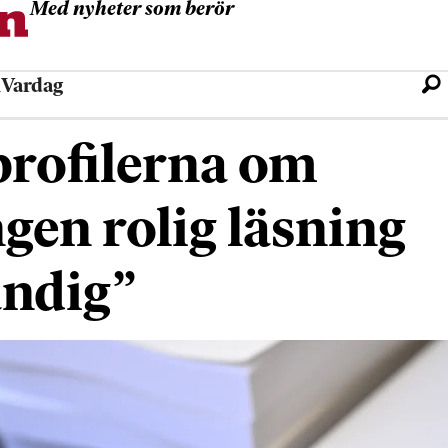
Med nyheter som berör
l
Vardag
profilerna om
ngen rolig läsning
ndig”