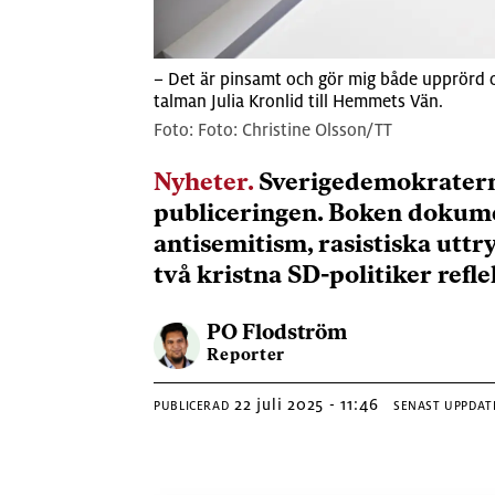
– Det är pinsamt och gör mig både upprörd o
talman Julia Kronlid till Hemmets Vän.
Foto: Christine Olsson/TT
Nyheter.
Sverigedemokraterna
publiceringen. Boken dokumen
antisemitism, rasistiska utt
två kristna SD-politiker refle
PO
Flodström
Reporter
22 juli 2025 - 11:46
PUBLICERAD
SENAST UPPDAT