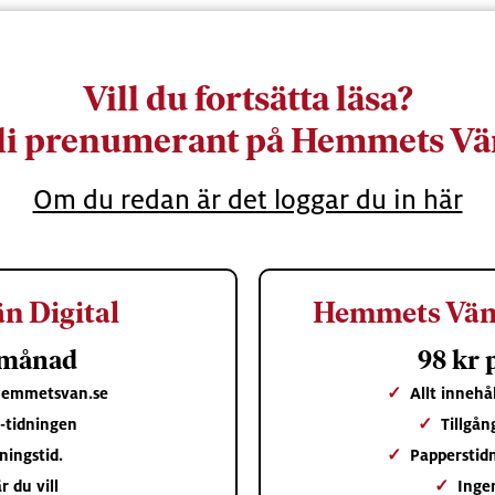
Vill du fortsätta läsa?
li prenumerant på Hemmets Vä
Om du redan är det loggar du in här
n Digital
Hemmets Vän 
 månad
98 kr
 hemmetsvan.se
✓
Allt inneh
 e-tidningen
✓
Tillgån
ningstid.
✓
Papperstid
r du vill
✓
Inge