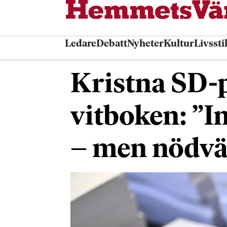
Ledare
Debatt
Nyheter
Kultur
Livssti
Kristna SD-
vitboken: ”I
– men nödvä