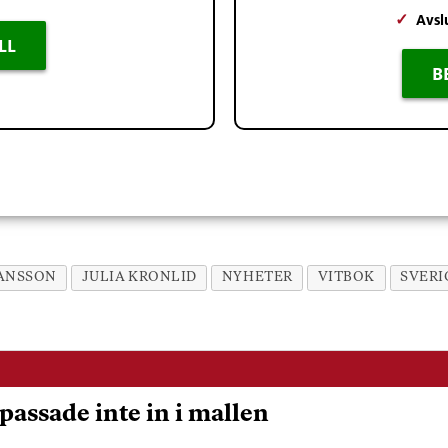
✓
Avsl
LL
B
ANSSON
JULIA KRONLID
NYHETER
VITBOK
SVER
passade inte in i mallen