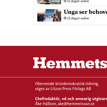
13 dagar sedan
Unga ser behove
13 dagar sedan
Oberoende kristdemokratisk tidning,
utges av Litzon Press Förlags AB
Chefredaktör, vd och ansvarig utgivar
Åke Hällzon, ake@hemmetsvan.se