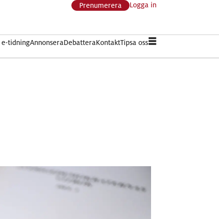
Logga in
Prenumerera
e-tidning
Annonsera
Debattera
Kontakt
Tipsa oss