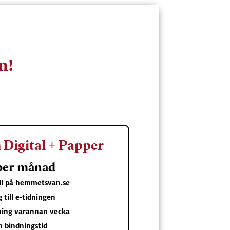
n!
Digital + Papper
 per månad
åll på hemmetsvan.se
g till e-tidningen
ning varannan vecka
n bindningstid