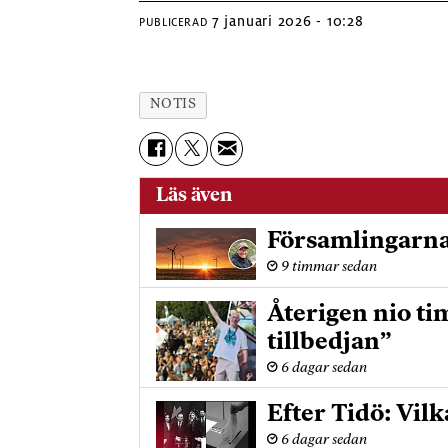
7 januari 2026 - 10:28
PUBLICERAD
NOTIS
Läs även
Församlingarna
9 timmar sedan
Återigen nio ti
tillbedjan”
6 dagar sedan
Efter Tidö: Vilk
6 dagar sedan