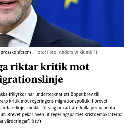
 presskonferens.
Foto: Anders Wiklund/TT
ga riktar kritik mot
grationslinje
a frikyrkor har undertecknat ett öppet brev till
arp kritik mot regeringens migrationspolitik. I brevet
hårdare linje, särskilt förslag om att återkalla permanenta
slut. Brevet pekar även ut regeringspartiet Kristdemokraterna
tna värderingar”. (HV)