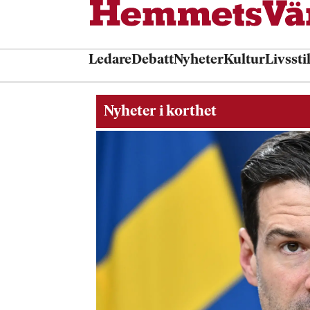
Ledare
Debatt
Nyheter
Kultur
Livssti
Nyheter i korthet