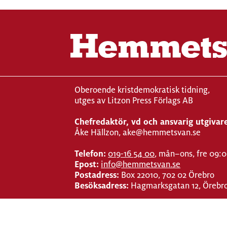
Oberoende kristdemokratisk tidning,
utges av Litzon Press Förlags AB
Chefredaktör, vd och ansvarig utgivar
Åke Hällzon, ake@hemmetsvan.se
Telefon:
019-16 54 00
, mån–ons, fre 09:
Epost:
info@hemmetsvan.se
Postadress:
Box 22010, 702 02 Örebro
Besöksadress:
Hagmarksgatan 12, Örebr