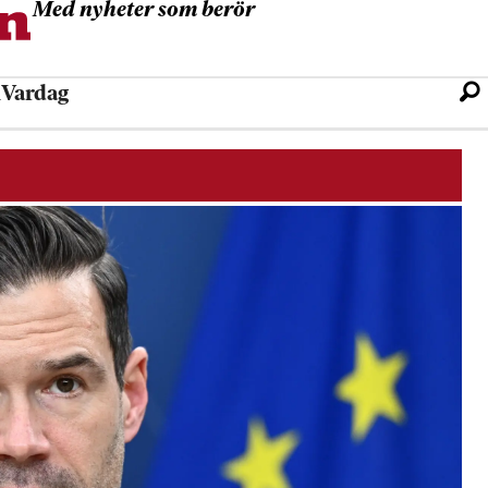
Med nyheter som berör
l
Vardag