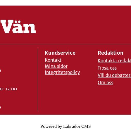
Kundservice
Redaktion
Kontakt
Kontakta redak
Mina sidor
Tipsa oss
e
Integritetspolicy
Vill du debatter
Om oss
00–12:00
o
Powered by Labrador CMS