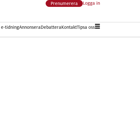
Logga in
Prenumerera
e-tidning
Annonsera
Debattera
Kontakt
Tipsa oss