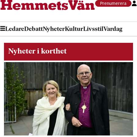
Prenumerera
Ledare
Debatt
Nyheter
Kultur
Livsstil
Vardag
Nyheter i korthet