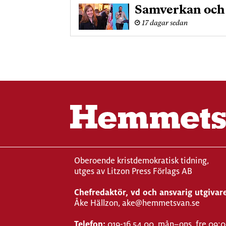
Samverkan och u
17 dagar sedan
Oberoende kristdemokratisk tidning,
utges av Litzon Press Förlags AB
Chefredaktör, vd och ansvarig utgivar
Åke Hällzon, ake@hemmetsvan.se
Telefon:
019-16 54 00
, mån–ons, fre 09: