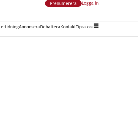
Logga in
Prenumerera
e-tidning
Annonsera
Debattera
Kontakt
Tipsa oss