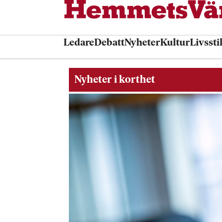
Ledare
Debatt
Nyheter
Kultur
Livssti
Nyheter i korthet