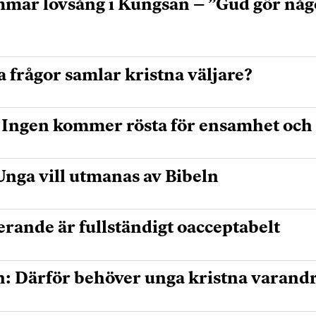
mmar lovsång i Kungsan – ”Gud gör något
a frågor samlar kristna väljare?
:Ingen kommer rösta för ensamhet och
nga vill utmanas av Bibeln
rande är fullständigt oacceptabelt
n: Därför behöver unga kristna varand