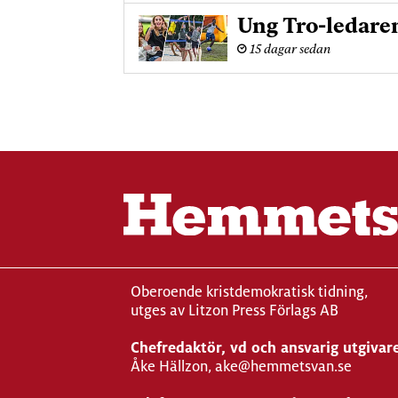
Ung Tro-ledare
15 dagar sedan
Oberoende kristdemokratisk tidning,
utges av Litzon Press Förlags AB
Chefredaktör, vd och ansvarig utgivar
Åke Hällzon, ake@hemmetsvan.se