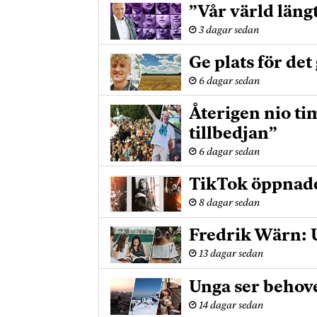
”Vår värld läng
3 dagar sedan
Ge plats för det
6 dagar sedan
Återigen nio ti
tillbedjan”
6 dagar sedan
TikTok öppnade
8 dagar sedan
Fredrik Wärn: U
13 dagar sedan
Unga ser behove
14 dagar sedan