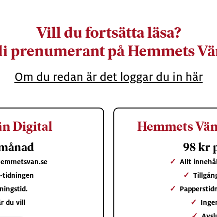
Vill du fortsätta läsa?
li prenumerant på Hemmets Vä
Om du redan är det loggar du in här
n Digital
Hemmets Vän 
 månad
98 kr
 hemmetsvan.se
✓
Allt inneh
 e-tidningen
✓
Tillgån
ningstid.
✓
Papperstid
r du vill
✓
Inge
✓
Avsl