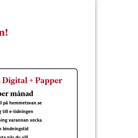
n!
Digital + Papper
 per månad
åll på hemmetsvan.se
g till e-tidningen
ning varannan vecka
n bindningstid
uta när du vill