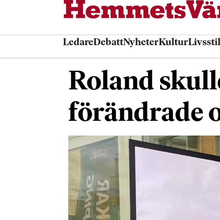
Ledare
Debatt
Nyheter
Kultur
Livssti
Roland skulle 
förändrade o