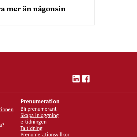
ra mer än någonsin
Prenumeration
Bli prenumerant
tionen
Skapa inloggning
e-tidningen
a?
Taltidning
Prenumerationsvillkor