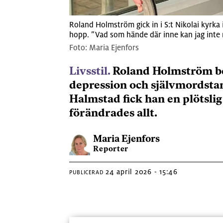
Roland Holmström gick in i S:t Nikolai kyrk
hopp. ”Vad som hände där inne kan jag inte ri
Maria Ejenfors
Livsstil.
Roland Holmström befa
depression och självmordstan
Halmstad fick han en plötslig 
förändrades allt.
Maria
Ejenfors
Reporter
24 april 2026 - 15:46
PUBLICERAD