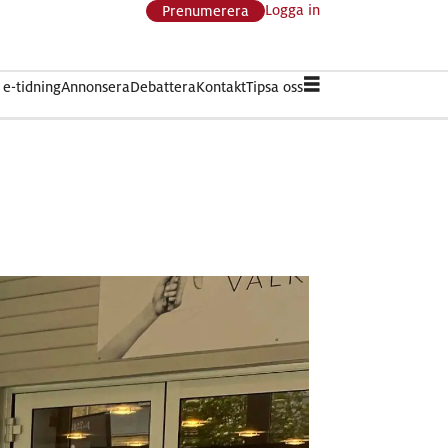
Logga in
Prenumerera
e-tidning
Annonsera
Debattera
Kontakt
Tipsa oss