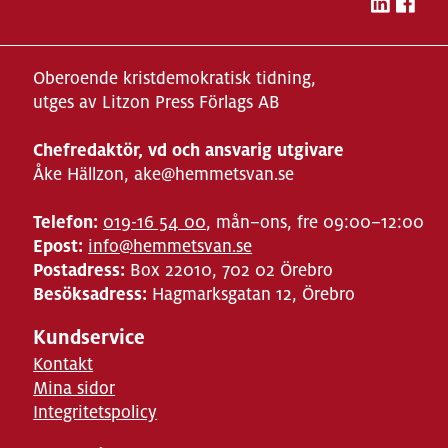
Oberoende kristdemokratisk tidning,
utges av Litzon Press Förlags AB
Chefredaktör, vd och ansvarig utgivare
Åke Hällzon, ake@hemmetsvan.se
Telefon:
019-16 54 00
, mån–ons, fre 09:00–12:00
Epost:
info@hemmetsvan.se
Postadress:
Box 22010, 702 02 Örebro
Besöksadress:
Hagmarksgatan 12, Örebro
Kundservice
Kontakt
Mina sidor
Integritetspolicy