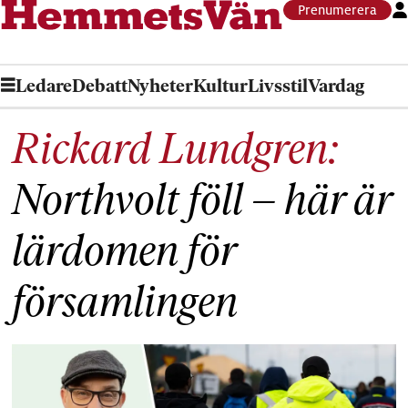
Prenumerera
Ledare
Debatt
Nyheter
Kultur
Livsstil
Vardag
Rickard Lundgren:
Northvolt föll – här är
lärdomen för
församlingen