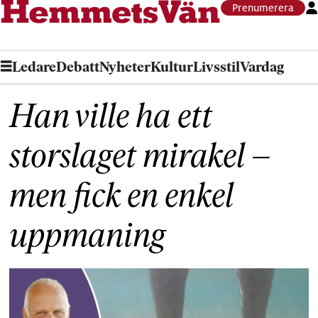
Prenumerera
Ledare
Debatt
Nyheter
Kultur
Livsstil
Vardag
Han ville ha ett
storslaget mirakel –
men fick en enkel
uppmaning