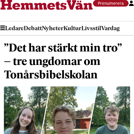
Prenumerera
Ledare
Debatt
Nyheter
Kultur
Livsstil
Vardag
”Det har stärkt min tro”
– tre ungdomar om
Tonårsbibelskolan