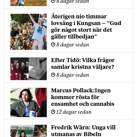
8 dagar sedan
Återigen nio timmar
lovsång i Kungsan – ”Gud
gör något stort när det
gäller tillbedjan”
8 dagar sedan
Efter Tidö: Vilka frågor
samlar kristna väljare?
8 dagar sedan
Marcus Pollack:Ingen
kommer rösta för
ensamhet och cannabis
12 dagar sedan
Fredrik Wärn: Unga vill
utmanas av Bibeln