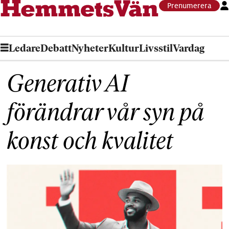
Prenumerera
Ledare
Debatt
Nyheter
Kultur
Livsstil
Vardag
Generativ AI
förändrar vår syn på
konst och kvalitet